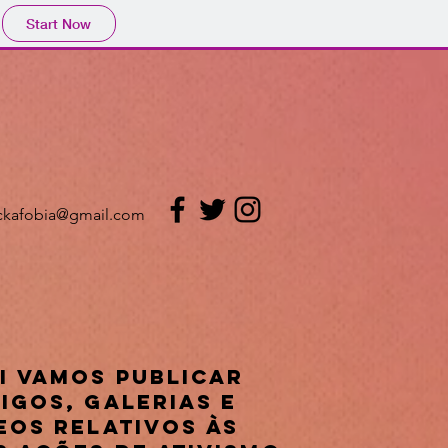
Start Now
ckafobia@gmail.com
i vamos publicar
igos, galerias e
eos relativos às