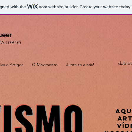
igned with the
.com
website builder. Create your website today.
ueer
TA LGBTQ
dablo
ias e Artigos
O Movimento
Junta-te a nós!
VISM0
Aqu
art
víd