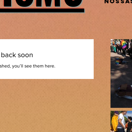
nossa
 back soon
shed, you’ll see them here.